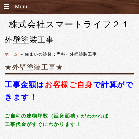
Menu
株式会社スマートライフ２１
外壁塗装工事
ホーム
»
住まいの塗替え専科»
外壁塗装工事
★外壁塗装工事★
工事金額は
お客様ご自身
で計算がで
きます！
ご自宅の建物坪数（延床面積）がわかれば
工事代金がすぐにわかります！